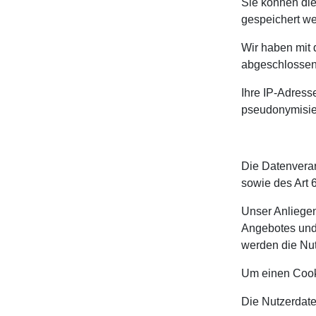
Sie können die
gespeichert w
Wir haben mit 
abgeschlossen
Ihre IP-Adress
pseudonymisier
Die Datenverar
sowie des Art 6
Unser Anliegen
Angebotes und 
werden die Nut
Um einen Cooki
Die Nutzerdat