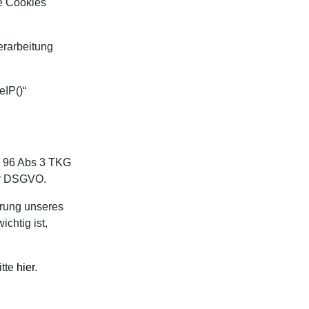
ne Cookies
erarbeitung
eIP()“
§ 96 Abs 3 TKG
der DSGVO.
erung unseres
chtig ist,
itte
hier
.