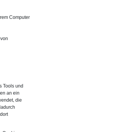
Ihrem Computer
 von
 Tools und
ten an ein
endet, die
dadurch
dort