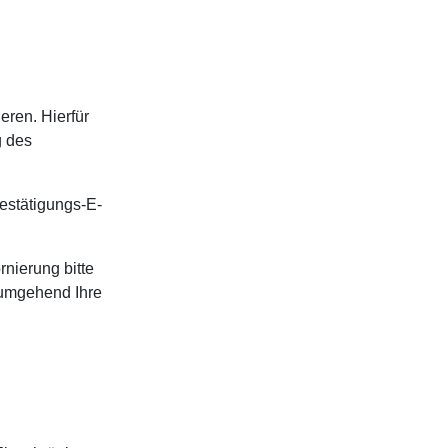
eren. Hierfür
g des
estätigungs-E-
rnierung bitte
 umgehend Ihre