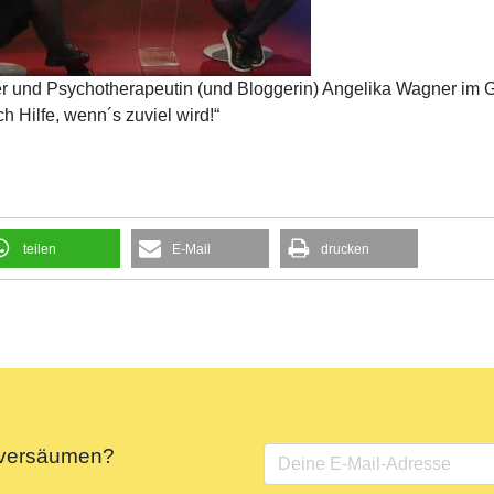
r und Psychotherapeutin (und Bloggerin) Angelika Wagner im G
ch Hilfe, wenn´s zuviel wird!“
teilen
E-Mail
drucken
e versäumen?