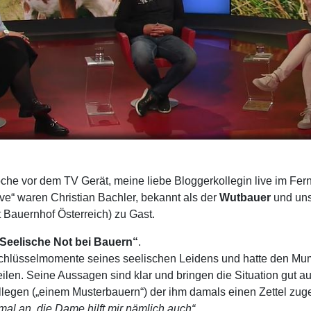
oche vor dem TV Gerät, meine liebe Bloggerkollegin live im Fer
ve“ waren Christian Bachler, bekannt als der
Wutbauer
und uns
t Bauernhof Österreich) zu Gast.
Seelische Not bei Bauern“
.
Schlüsselmomente seines seelischen Leidens und hatte den Mu
ilen. Seine Aussagen sind klar und bringen die Situation gut a
llegen („einem Musterbauern“) der ihm damals einen Zettel zug
mal an, die Dame hilft mir nämlich auch“.