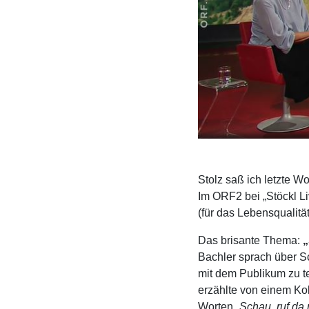
Stolz saß ich letzte W
Im ORF2 bei „Stöckl Li
(für das Lebensqualitä
Das brisante Thema:
„
Bachler sprach über 
mit dem Publikum zu te
erzählte von einem Ko
Worten
„Schau, ruf da 