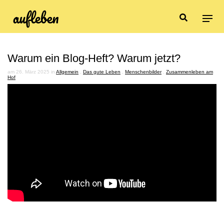
Warum ein Blog-Heft? Warum jetzt?
am 26. März 2025 in
Allgemein
,
Das gute Leben
,
Menschenbilder
,
Zusammenleben am
Hof