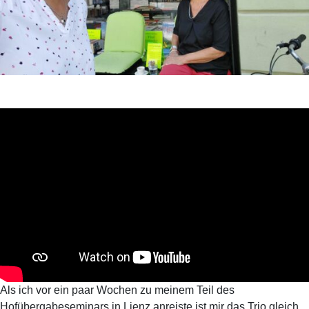
Als ich vor ein paar Wochen zu meinem Teil des
Hofübergabeseminars in Lienz anreiste ist mir das Trio gleich